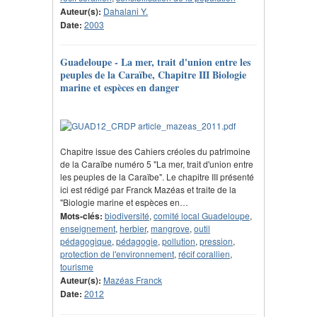
Auteur(s):
Dahalani Y.
Date:
2003
Guadeloupe - La mer, trait d'union entre les
peuples de la Caraïbe, Chapitre III Biologie
marine et espèces en danger
Chapitre issue des Cahiers créoles du patrimoine
de la Caraïbe numéro 5 "La mer, trait d'union entre
les peuples de la Caraïbe". Le chapitre III présenté
ici est rédigé par Franck Mazéas et traite de la
"Biologie marine et espèces en…
Mots-clés:
biodiversité
,
comité local Guadeloupe
,
enseignement
,
herbier
,
mangrove
,
outil
pédagogique
,
pédagogie
,
pollution
,
pression
,
protection de l'environnement
,
récif corallien
,
tourisme
Auteur(s):
Mazéas Franck
Date:
2012