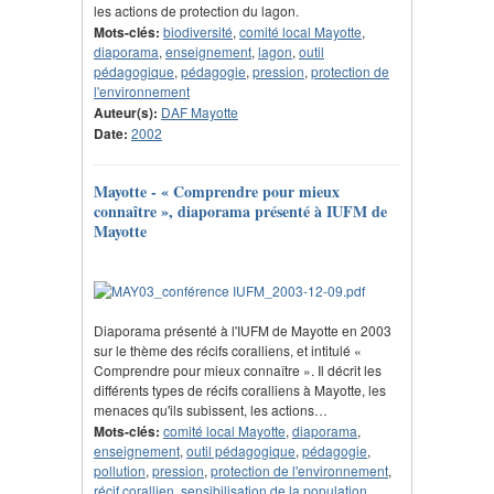
les actions de protection du lagon.
Mots-clés:
biodiversité
,
comité local Mayotte
,
diaporama
,
enseignement
,
lagon
,
outil
pédagogique
,
pédagogie
,
pression
,
protection de
l'environnement
Auteur(s):
DAF Mayotte
Date:
2002
Mayotte - « Comprendre pour mieux
connaître », diaporama présenté à IUFM de
Mayotte
Diaporama présenté à l'IUFM de Mayotte en 2003
sur le thème des récifs coralliens, et intitulé «
Comprendre pour mieux connaître ». Il décrit les
différents types de récifs coralliens à Mayotte, les
menaces qu'ils subissent, les actions…
Mots-clés:
comité local Mayotte
,
diaporama
,
enseignement
,
outil pédagogique
,
pédagogie
,
pollution
,
pression
,
protection de l'environnement
,
récif corallien
,
sensibilisation de la population