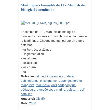
Martinique - Ensemble de 11 « Manuels de
biologie du moniteur »
Ensemble de 11 « Manuels de biologie du
moniteur » destinés aux moniteurs de plongée de
la Martinique. Chaque manuel est sur un thème
différent :
- les trois écosystèmes
- Réglementation
- les algues
- les ascidies
- les coraux
- les…
Mots-clés:
algue
,
biodiversité
,
crustacé
,
échinoderme
,
enseignement
,
éponge
,
herbier
,
mangrove
,
mollusque
,
outil pédagogique
,
pédagogie
,
plongée sous-marine
,
poisson
,
récif
corallien
Auteur(s):
OMMM
Date:
2006