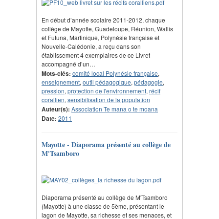
En début d’année scolaire 2011-2012, chaque
collège de Mayotte, Guadeloupe, Réunion, Wallis
et Futuna, Martinique, Polynésie française et
Nouvelle-Calédonie, a reçu dans son
établissement 4 exemplaires de ce Livret
accompagné d’un…
Mots-clés:
comité local Polynésie française
,
enseignement
,
outil pédagogique
,
pédagogie
,
pression
,
protection de l'environnement
,
récif
corallien
,
sensibilisation de la population
Auteur(s):
Association Te mana o te moana
Date:
2011
Mayotte - Diaporama présenté au collège de
M'Tsamboro
Diaporama présenté au collège de M'Tsamboro
(Mayotte) à une classe de 5ème, présentant le
lagon de Mayotte, sa richesse et ses menaces, et