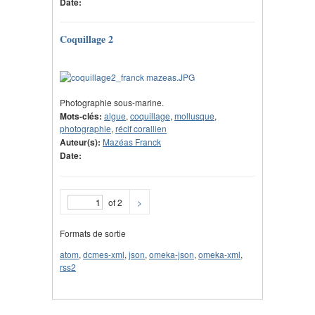
Date:
Coquillage 2
Photographie sous-marine.
Mots-clés:
algue
,
coquillage
,
mollusque
,
photographie
,
récif corallien
Auteur(s):
Mazéas Franck
Date:
of 2
>
Formats de sortie
atom
,
dcmes-xml
,
json
,
omeka-json
,
omeka-xml
,
rss2