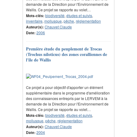
demande de la Direction pour l'Environnement de
Wallis. Ce projet se rapporte au volet…
Mots-clés:
biodiversité
,
études et suivis
,
inventaire
,
mollusque
,
pêche
,
réglementation
Auteur(s):
Chauvet Claude
Date:
2006
Première étude du peuplement de Trocas
(Trochus niloticus) des zones coralliennes de
l'île de Wallis
Ce projet a pour objectif d'apporter un élément
supplémentaire dans le programme d'amélioration
des connaissances entrepris par le LERVEM à la
demande de la Direction pour l'Environnement de
Wallis. Ce projet se rapporte au volet…
Mots-clés:
biodiversité
,
études et suivis
,
mollusque
,
pêche
,
réglementation
Auteur(s):
Chauvet Claude
Date:
2004