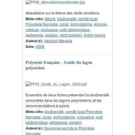
Abécédaire sur le thème des récifs coralliens.
Mots-clés:
affiche
,
biodiversité
,
comité local
Polynésie française
,
corail
,
échinoderme
,
éponge
,
méduse
,
mollusque
,
outil pédagogique
,
pédagogie
,
poisson
,
récif corallien
,
tortue marine
Auteur(s):
Verducci Magalie
Date:
2008
Polynésie française - Guide du lagon
polynésien
Ensemble de deux fiches présentant la biodiversité
rencontrée dans les lagons polynésiens, et les
recommandations à suivre.
Mots-clés:
biodiversité
,
comité local Polynésie
française
,
corail
,
échinoderme
,
mollusque
,
outil
pédagogique
,
pédagogie
,
poisson
Auteur(s):
Gouvernement de la Polynésie
française