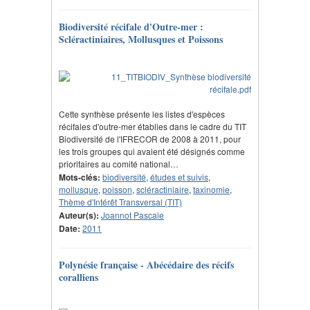
Biodiversité récifale d'Outre-mer :
Scléractiniaires, Mollusques et Poissons
Cette synthèse présente les listes d'espèces
récifales d'outre-mer établies dans le cadre du TIT
Biodiversité de l'IFRECOR de 2008 à 2011, pour
les trois groupes qui avaient été désignés comme
prioritaires au comité national…
Mots-clés:
biodiversité
,
études et suivis
,
mollusque
,
poisson
,
scléractiniaire
,
taxinomie
,
Thème d'Intérêt Transversal (TIT)
Auteur(s):
Joannot Pascale
Date:
2011
Polynésie française - Abécédaire des récifs
coralliens