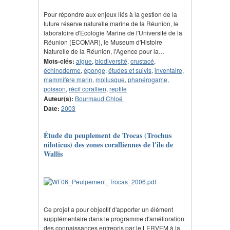
Pour répondre aux enjeux liés à la gestion de la
future réserve naturelle marine de la Réunion, le
laboratoire d'Ecologie Marine de l'Université de la
Réunion (ECOMAR), le Museum d'Histoire
Naturelle de la Réunion, l'Agence pour la…
Mots-clés:
algue
,
biodiversité
,
crustacé
,
échinoderme
,
éponge
,
études et suivis
,
inventaire
,
mammifère marin
,
mollusque
,
phanérogame
,
poisson
,
récif corallien
,
reptile
Auteur(s):
Bourmaud Chloé
Date:
2003
Étude du peuplement de Trocas (Trochus
niloticus) des zones coralliennes de l'île de
Wallis
Ce projet a pour objectif d'apporter un élément
supplémentaire dans le programme d'amélioration
des connaissances entrepris par le LERVEM à la