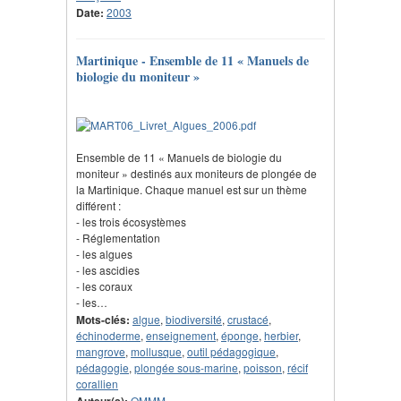
Date:
2003
Martinique - Ensemble de 11 « Manuels de
biologie du moniteur »
Ensemble de 11 « Manuels de biologie du
moniteur » destinés aux moniteurs de plongée de
la Martinique. Chaque manuel est sur un thème
différent :
- les trois écosystèmes
- Réglementation
- les algues
- les ascidies
- les coraux
- les…
Mots-clés:
algue
,
biodiversité
,
crustacé
,
échinoderme
,
enseignement
,
éponge
,
herbier
,
mangrove
,
mollusque
,
outil pédagogique
,
pédagogie
,
plongée sous-marine
,
poisson
,
récif
corallien
Auteur(s):
OMMM