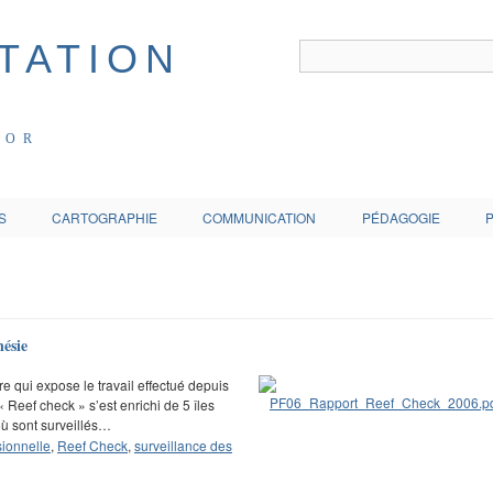
COR
S
CARTOGRAPHIE
COMMUNICATION
PÉDAGOGIE
ésie
e qui expose le travail effectué depuis
Reef check » s’est enrichi de 5 îles
ù sont surveillés…
sionnelle
,
Reef Check
,
surveillance des