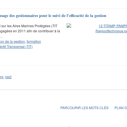
sage des gestionnaires pour le suivi de l’efficacité de la gestion
 sur les Aires Marines Protégées (TIT
 engagées en 2011 afin de contribuer à la
s…
ion de la gestion
,
formation
érêt Transversal (TIT)
ml
,
rss2
PARCOURIR LES MOTS CLÉS
PLAN D