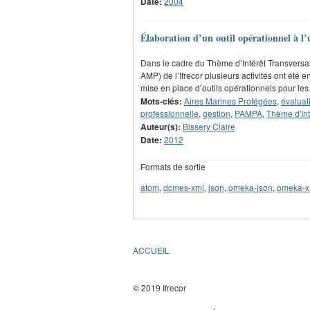
Date:
2004
Élaboration d’un outil opérationnel à l’u
Dans le cadre du Thème d’Intérêt Transversal
AMP) de l’Ifrecor plusieurs activités ont été
mise en place d’outils opérationnels pour le
Mots-clés:
Aires Marines Protégées
,
évaluat
professionnelle
,
gestion
,
PAMPA
,
Thème d'Int
Auteur(s):
Bissery Claire
Date:
2012
Formats de sortie
atom
,
dcmes-xml
,
json
,
omeka-json
,
omeka-x
ACCUEIL
© 2019 Ifrecor