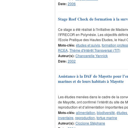
Date:
2006
Stage Reef Check de formation à la surve
Ce stage a été réalisé à l'initiative de Mad
l'IFRECOR en Polynésie. Les objectifs défini
l'Ecole Pratique des Hautes Etudes, le Hau
Mots-clés:
études et suivis
,
formation profes
RCEA
,
Thème d'Intérêt Transversal (TIT)
Auteur(s):
Chancerelle Yannick
Date:
2002
Assistance à la DAF de Mayotte pour l’e
marines et de leurs habitats à Mayotte
Les études menées dans le cadre de la conv
de Mayotte, ont confirmé l’intérêt du site d
reproduction et d’alimentation importantes p
Mots-clés:
alimentation
,
biodiversité
,
études 
inventaire
,
reproduction
,
tortue marine
Auteur(s):
Ciccione Stéphane