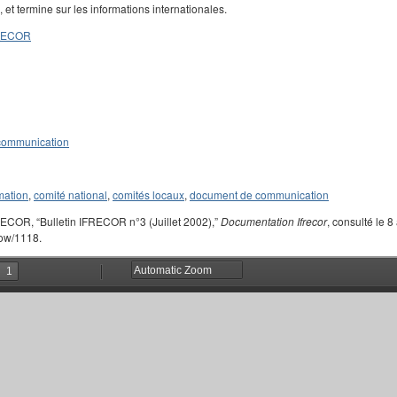
 et termine sur les informations internationales.
FRECOR
communication
rmation
,
comité national
,
comités locaux
,
document de communication
RECOR, “Bulletin IFRECOR n°3 (Juillet 2002),”
Documentation Ifrecor
, consulté le 8
how/1118.