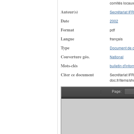
comités locaux,
Auteur(s)
Secrétariat I
Date
2002
Format
pdf
Langue
français
Type
Document de 
Couverture géo.
National
Mots-clés
bulletin d'info
Citer ce document
Secrétariat IF
doc.fr/items/s