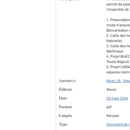
permis de pass
l’ensemble de c
1. Présentation
mode d’acquisi
Bancarisation 
2. Carte des h
Naturelle)
3. Carte des h
Martinique
4. Projet BioEO
Touria Bajjou
5. Projet CARM
espaces marins
Auteur(s)
Nicet J.B., Gréa
Éditeur
Ifrecor
Date
20 mars 2024
Format
pdf
Langue
français
Type
Document de r