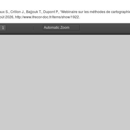
aux S., Crillon J., Bajjouk T., Dupont P., “Webinaire sur les méthodes de cartographie
oût 2026, http://www.ifrecor-doc.fr/items/show/1922.