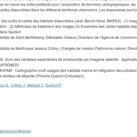
er en revue les outils existants pour l’acquisition de données cartographiques, le
artes disponibles dans les différents territoires ultramarins. Les diaporamas sont 
 des outils et cartes des habitats disponibles (Jean Benoit Nicet, MAREX) : (1) Imag
tion ; (2) Méthodes de traitement des images (3) Ensemble des cartes habitats di
dans Sextant
abitats de Saint-Barthélemy (Sébastien Gréaux, Directeur de l’Agence de l’enviro
abitats de Martinique Jessica Crillon, Chargée de mission Patrimoine naturel, Direc
S: Suivi des variables essentielles de biodiversité par imagerie satellite - Applica
k (IFREMER)
UHAM - Cartographie multi-usages des habitats marins et intégration des pression
 récifaux de Mayotte (Priscilla Dupont (Créocéan))
ux S., Crillon J., Bajjouk T., Dupont P.
éunion/conférence