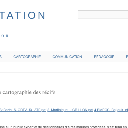
COR
S
CARTOGRAPHIE
COMMUNICATION
PÉDAGOGIE
 cartographie des récifs
 St Barth_S. GREAUX_ATE.pdf
3. Martinique_J.CRILLON.pdf
4.BioEOS_Bajjouk_eta
tiné à un public expert et de gestionnaires d’aires marines protégées, s’est tenu en 