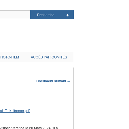
PHOTO-FILM
ACCÈS PAR COMITÉS
Document suivant →
l_Talk_Ifremer.pdf
visioconférence le 20 Mars 2024 ; il a