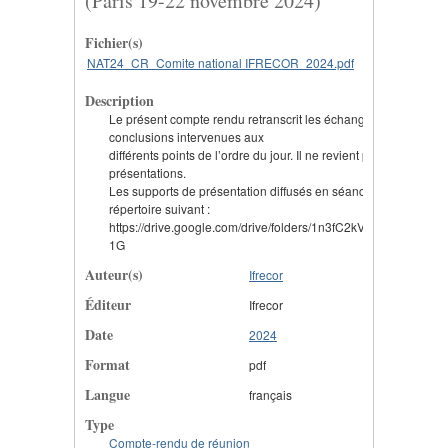
(Paris 19-22 novembre 2024)
Fichier(s)
NAT24_CR_Comite national IFRECOR_2024.pdf
Description
Le présent compte rendu retranscrit les échanges, suites à do
conclusions intervenues aux
différents points de l’ordre du jour. Il ne revient pas sur le con
présentations.
Les supports de présentation diffusés en séance sont disponib
répertoire suivant :
https://drive.google.com/drive/folders/1n3fC2kVvVpFU8FRR
1G
Auteur(s)
Ifrecor
Éditeur
Ifrecor
Date
2024
Format
pdf
Langue
français
Type
Compte-rendu de réunion