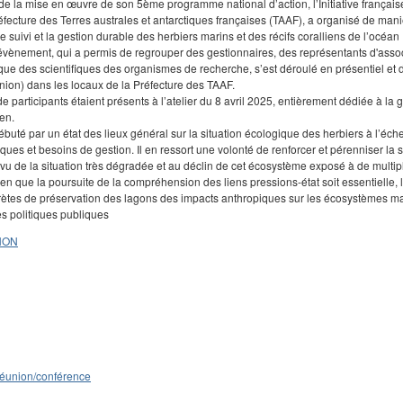
e la mise en œuvre de son 5️ème programme national d’action, l’Initiative française p
fecture des Terres australes et antarctiques françaises (TAAF), a organisé de maniè
e suivi et la gestion durable des herbiers marins et des récifs coralliens de l’océan
évènement, qui a permis de regrouper des gestionnaires, des représentants d'asso
que des scientifiques des organismes de recherche, s’est déroulé en présentiel et d
nion) dans les locaux de la Préfecture des TAAF.
e participants étaient présents à l’atelier du 8 avril 2025, entièrement dédiée à la
en.
buté par un état des lieux général sur la situation écologique des herbiers à l’échel
ues et besoins de gestion. Il en ressort une volonté de renforcer et pérenniser la su
u de la situation très dégradée et au déclin de cet écosystème exposé à de multiple
en que la poursuite de la compréhension des liens pressions-état soit essentielle, l
rètes de préservation des lagons des impacts anthropiques sur les écosystèmes mari
es politiques publiques
NON
éunion/conférence