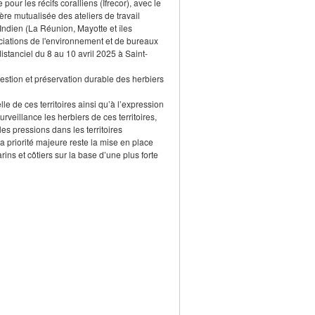
our les récifs coralliens (Ifrecor), avec le
re mutualisée des ateliers de travail
 Indien (La Réunion, Mayotte et îles
ciations de l'environnement et de bureaux
istanciel du 8 au 10 avril 2025 à Saint-
 gestion et préservation durable des herbiers
le de ces territoires ainsi qu’à l’expression
rveillance les herbiers de ces territoires,
s pressions dans les territoires
a priorité majeure reste la mise en place
ns et côtiers sur la base d’une plus forte