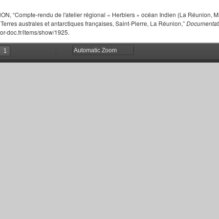
, “Compte-rendu de l'atelier régional « Herbiers » océan Indien (La Réunion, Mayo
Terres australes et antarctiques françaises, Saint-Pierre, La Réunion,”
Documentati
cor-doc.fr/items/show/1925.