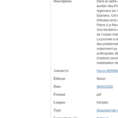
Description
Dans le cadre d
soutien des Pré
régionaux sur l
Éparses). Cet 
d'études ainsi 
Pierre (La Réu
Une trentaine d
de l’océan Indi
La journée a dé
des problématiq
notamment au v
anthropisés. Bi
d’actions conc
mobilisation d
Auteur(s)
Fanny KERNI
Éditeur
Ifrecor
Date
08/04/2025
Format
pdf
Langue
français
Type
Document de r
Couverture géo.
National