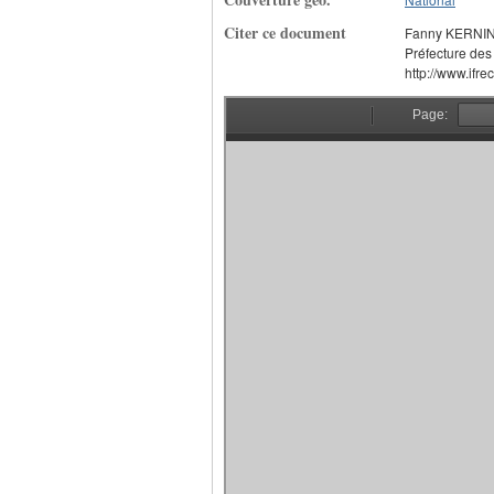
Citer ce document
Fanny KERNINON
Préfecture des 
http://www.ifre