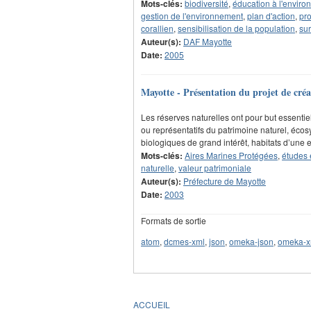
Mots-clés:
biodiversité
,
éducation à l'envir
gestion de l'environnement
,
plan d'action
,
pro
corallien
,
sensibilisation de la population
,
sur
Auteur(s):
DAF Mayotte
Date:
2005
Mayotte - Présentation du projet de créati
Les réserves naturelles ont pour but essentiel
ou représentatifs du patrimoine naturel, é
biologiques de grand intérêt, habitats d’une
Mots-clés:
Aires Marines Protégées
,
études e
naturelle
,
valeur patrimoniale
Auteur(s):
Préfecture de Mayotte
Date:
2003
Formats de sortie
atom
,
dcmes-xml
,
json
,
omeka-json
,
omeka-x
ACCUEIL