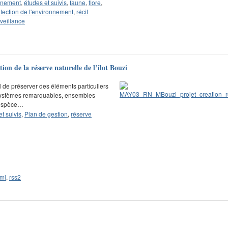
onnement
,
études et suivis
,
faune
,
flore
,
tection de l'environnement
,
récif
veillance
on de la réserve naturelle de l’îlot Bouzi
 de préserver des éléments particuliers
cosystèmes remarquables, ensembles
 espèce…
t suivis
,
Plan de gestion
,
réserve
ml
,
rss2