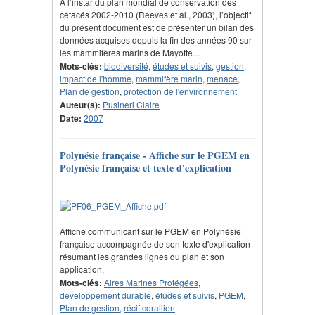
A l’instar du plan mondial de conservation des
cétacés 2002-2010 (Reeves et al., 2003), l’objectif
du présent document est de présenter un bilan des
données acquises depuis la fin des années 90 sur
les mammifères marins de Mayotte…
Mots-clés:
biodiversité
,
études et suivis
,
gestion
,
impact de l'homme
,
mammifère marin
,
menace
,
Plan de gestion
,
protection de l'environnement
Auteur(s):
Pusineri Claire
Date:
2007
Polynésie française - Affiche sur le PGEM en
Polynésie française et texte d'explication
Affiche communicant sur le PGEM en Polynésie
française accompagnée de son texte d'explication
résumant les grandes lignes du plan et son
application.
Mots-clés:
Aires Marines Protégées
,
développement durable
,
études et suivis
,
PGEM
,
Plan de gestion
,
récif corallien