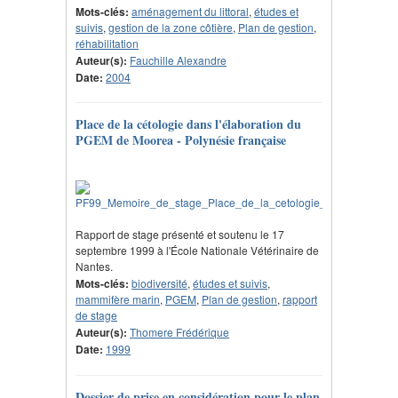
Mots-clés:
aménagement du littoral
,
études et
suivis
,
gestion de la zone côtière
,
Plan de gestion
,
réhabilitation
Auteur(s):
Fauchille Alexandre
Date:
2004
Place de la cétologie dans l'élaboration du
PGEM de Moorea - Polynésie française
Rapport de stage présenté et soutenu le 17
septembre 1999 à l'École Nationale Vétérinaire de
Nantes.
Mots-clés:
biodiversité
,
études et suivis
,
mammifère marin
,
PGEM
,
Plan de gestion
,
rapport
de stage
Auteur(s):
Thomere Frédérique
Date:
1999
Dossier de prise en considération pour le plan