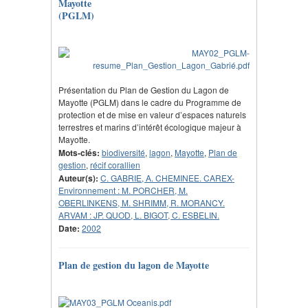
Mayotte
(PGLM)
Présentation du Plan de Gestion du Lagon de
Mayotte (PGLM) dans le cadre du Programme de
protection et de mise en valeur d’espaces naturels
terrestres et marins d’intérêt écologique majeur à
Mayotte.
Mots-clés:
biodiversité
,
lagon
,
Mayotte
,
Plan de
gestion
,
récif corallien
Auteur(s):
C. GABRIE, A. CHEMINEE. CAREX-
Environnement : M. PORCHER, M.
OBERLINKENS, M. SHRIMM, R. MORANCY.
ARVAM : JP. QUOD, L. BIGOT, C. ESBELIN.
Date:
2002
Plan de gestion du lagon de Mayotte