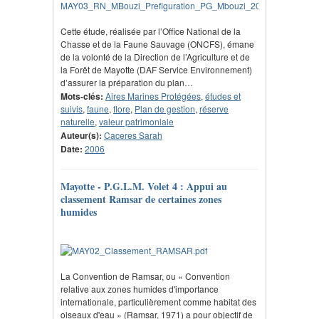
Cette étude, réalisée par l’Office National de la
Chasse et de la Faune Sauvage (ONCFS), émane
de la volonté de la Direction de l’Agriculture et de
la Forêt de Mayotte (DAF Service Environnement)
d’assurer la préparation du plan…
Mots-clés:
Aires Marines Protégées
,
études et
suivis
,
faune
,
flore
,
Plan de gestion
,
réserve
naturelle
,
valeur patrimoniale
Auteur(s):
Caceres Sarah
Date:
2006
Mayotte - P.G.L.M. Volet 4 : Appui au
classement Ramsar de certaines zones
humides
La Convention de Ramsar, ou « Convention
relative aux zones humides d'importance
internationale, particulièrement comme habitat des
oiseaux d'eau » (Ramsar, 1971) a pour objectif de