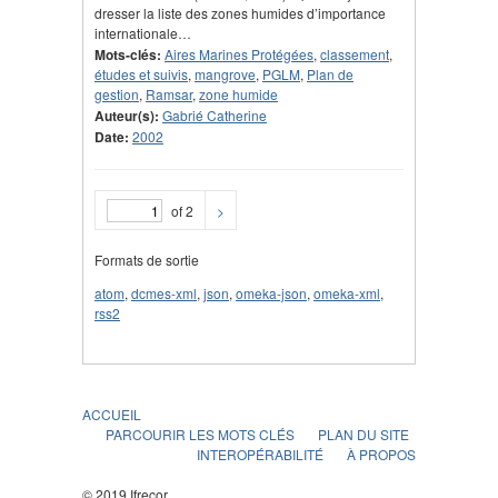
dresser la liste des zones humides d’importance
internationale…
Mots-clés:
Aires Marines Protégées
,
classement
,
études et suivis
,
mangrove
,
PGLM
,
Plan de
gestion
,
Ramsar
,
zone humide
Auteur(s):
Gabrié Catherine
Date:
2002
of 2
>
Formats de sortie
atom
,
dcmes-xml
,
json
,
omeka-json
,
omeka-xml
,
rss2
ACCUEIL
PARCOURIR LES MOTS CLÉS
PLAN DU SITE
INTEROPÉRABILITÉ
À PROPOS
© 2019 Ifrecor